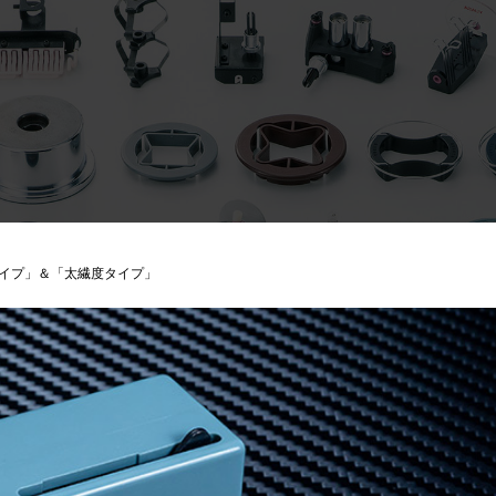
イプ」＆「太繊度タイプ」